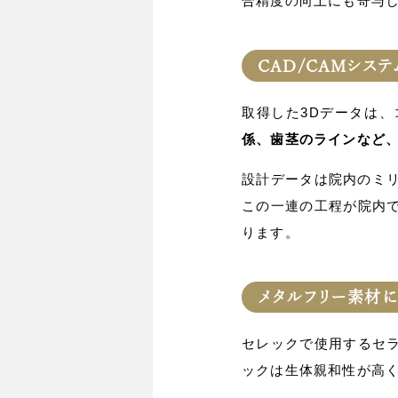
合精度の向上にも寄与
CAD/CAMシス
取得した3Dデータは、
係、歯茎のラインなど
設計データは院内のミリ
この一連の工程が院内
ります。
メタルフリー素材
セレックで使用するセ
ックは生体親和性が高